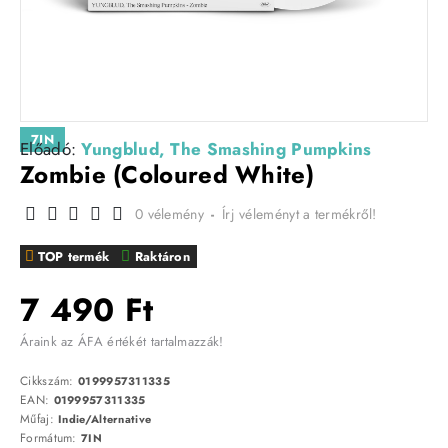
7IN
Előadó:
Yungblud, The Smashing Pumpkins
Zombie (Coloured White)
0 vélemény
-
Írj véleményt a termékről!
TOP termék
Raktáron
7 490 Ft
Áraink az ÁFA értékét tartalmazzák!
Cikkszám:
0199957311335
EAN:
0199957311335
Műfaj:
Indie/Alternative
Formátum:
7IN