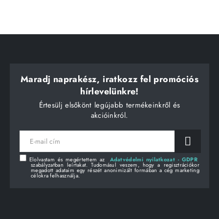
Maradj naprakész, iratkozz fel promóciós
hírlevelünkre!
Értesülj elsőkönt legújabb termékeinkről és
akcióinkról.
E-
mail
cím
Elolvastam és megértettem az
Adatvédelmi nyilatkozat - GDPR
szabályzatban leírtakat. Tudomásul veszem, hogy a regisztrációkor
megadott adataim egy részét anonimizált formában a cég marketing
célokra felhasználja.