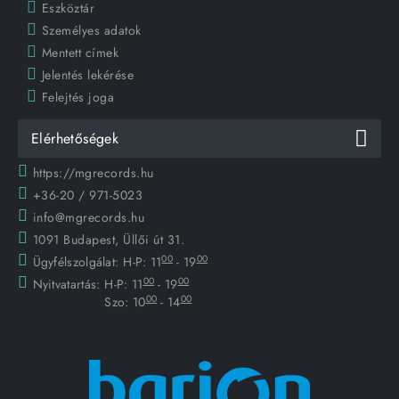
Eszköztár
Személyes adatok
Mentett címek
Jelentés lekérése
Felejtés joga
Elérhetőségek
https://mgrecords.hu
+36-20 / 971-5023
info@mgrecords.hu
1091 Budapest, Üllői út 31.
00
00
Ügyfélszolgálat:
H-P: 11
- 19
00
00
Nyitvatartás:
H-P: 11
- 19
00
00
Szo: 10
- 14