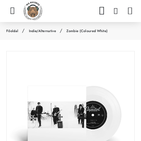
Indie/Alternative
Zombie (Coloured White)
h
o
m
e